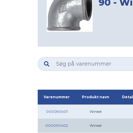
90 - W
Varenummer
Produkt navn
Detal
000090401
Winkel
000090402
Winkel