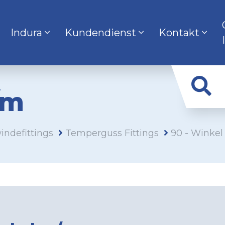
Indura
Kundendienst
Kontakt
/m
indefittings
Temperguss Fittings
90 - Winke