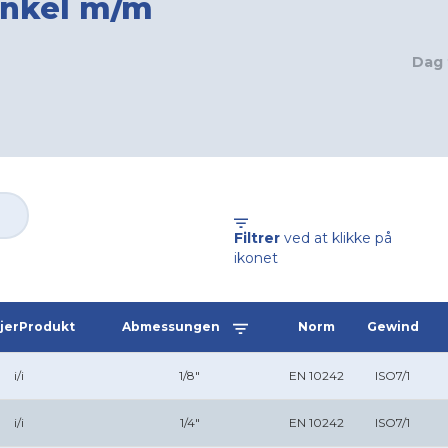
inkel m/m
Dag 
Filtrer
ved at klikke på
ikonet
jerProdukt
Abmessungen
Norm
Gewind
i/i
1/8"
EN 10242
ISO7/1
i/i
1/4"
EN 10242
ISO7/1