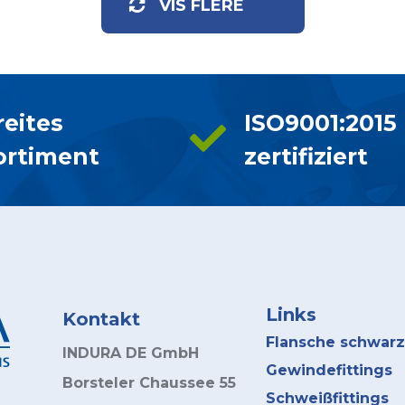
VIS FLERE
reites
ISO9001:2015
ortiment
zertifiziert
Links
Kontakt
Flansche schwarz
INDURA DE GmbH
Gewindefittings
Borsteler Chaussee 55
Schweißfittings