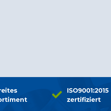
reites
ISO9001:2015
ortiment
zertifiziert