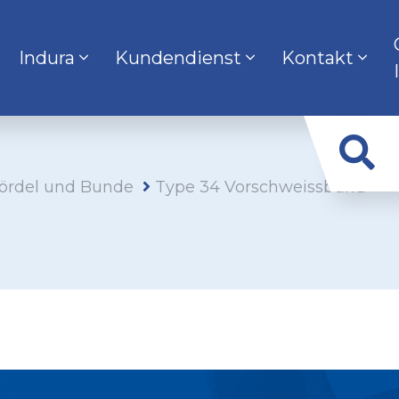
Indura
Kundendienst
Kontakt
ördel und Bunde
Type 34 Vorschweissbund