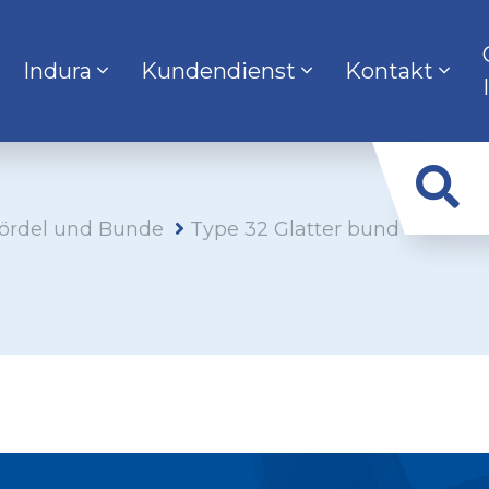
Indura
Kundendienst
Kontakt
ördel und Bunde
Type 32 Glatter bund