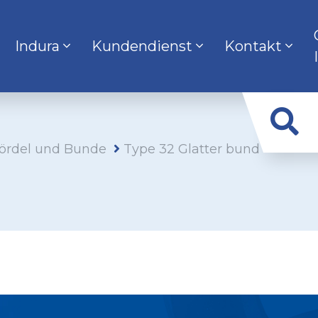
Indura
Kundendienst
Kontakt
ördel und Bunde
Type 32 Glatter bund